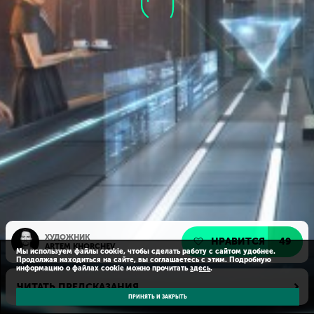
ХУДОЖНИК
НРАВИТСЯ
49
ARTEM KHORCHEV
Мы используем файлы cookie, чтобы сделать работу с сайтом удобнее.
Продолжая находиться на сайте, вы соглашаетесь с этим. Подробную
информацию о файлах cookie можно прочитать
здесь
.
ЧИТАТЬ ПРЕДСКАЗАНИЯ
ПРИНЯТЬ И ЗАКРЫТЬ