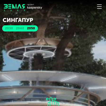
СИНГАПУР
2030
2040
2050