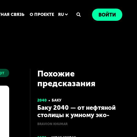
ТНАЯ СВЯЗЬ
О ПРОЕКТЕ
RU
ВОЙТИ
Похожие
рт
предсказания
2040
БАКУ
Баку 2040 — от нефтяной
столицы к умному эко-
хабу Каспия
BRAVION KHUMAR