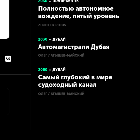
2030
ШЭНЬЧЖЭНЬ
Полностью автономное
вождение, пятый уровень
автономности
ZENITH Q RIOUS
2030
ДУБАЙ
Автомагистрали Дубая
ОЛЕГ ЛАТЫШЕВ-МАЙСКИЙ
2050
ДУБАЙ
Самый глубокий в мире
судоходный канал
«Иттихад»
ОЛЕГ ЛАТЫШЕВ-МАЙСКИЙ