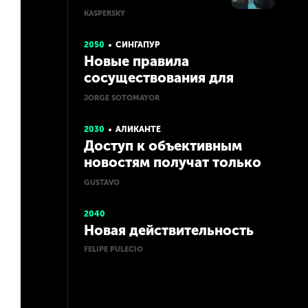
мошенников в
KASPERSKY
будущем с помощью
ИИ
2050
СИНГАПУР
Новые правила
сосуществования для
развития виртуального
JORGE SOTOMAYOR
общества
2030
АЛИКАНТЕ
Доступ к объективным
новостям получат только
богатые
GUSTAVO
2040
Новая действительность
FELIPE PULECIO