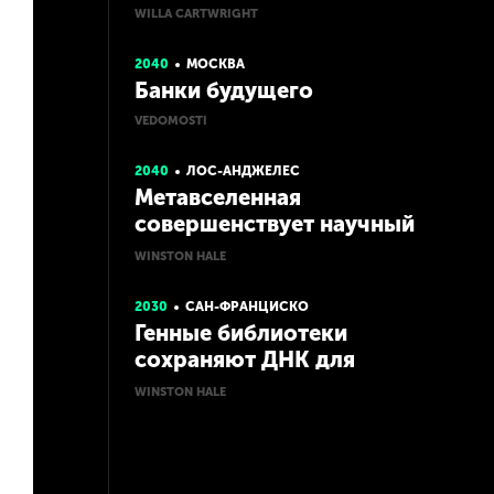
WILLA CARTWRIGHT
2040
МОСКВА
Банки будущего
VEDOMOSTI
2040
ЛОС-АНДЖЕЛЕС
Метавселенная
совершенствует научный
метод
WINSTON HALE
2030
САН-ФРАНЦИСКО
Генные библиотеки
сохраняют ДНК для
защиты от массового
WINSTON HALE
вымирания