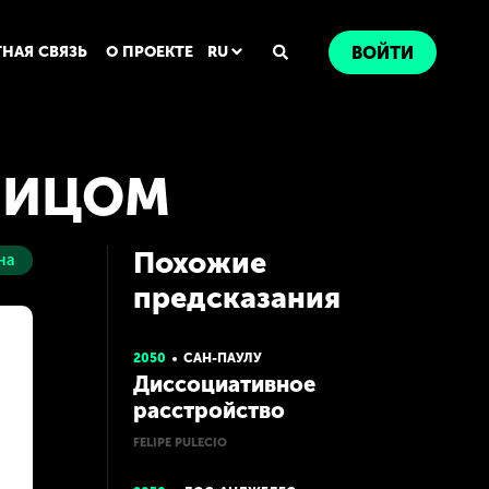
ТНАЯ СВЯЗЬ
О ПРОЕКТЕ
RU
ВОЙТИ
ЛИЦОМ
Похожие
на
предсказания
2050
САН-ПАУЛУ
Диссоциативное
расстройство
идентичности
FELIPE PULECIO