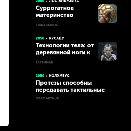
2050
ЛОС-АНДЖЕЛЕС
Суррогатное
материнство
TIANA MAROS
2050
КУСАЦУ
Технологии тела: от
деревянной ноги к
бессмертию
EARTHMAN
2050
КОЛУМБУС
Протезы способны
передавать тактильные
ощущения
ISAAC ARTHUR