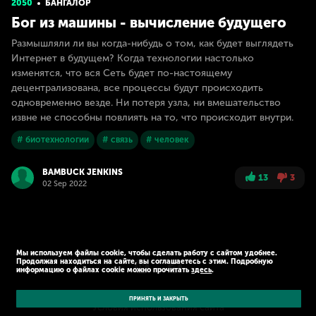
2050
БАНГАЛОР
Бог из машины - вычисление будущего
Размышляли ли вы когда-нибудь о том, как будет выглядеть
Интернет в будущем? Когда технологии настолько
изменятся, что вся Сеть будет по-настоящему
децентрализована, все процессы будут происходить
одновременно везде. Ни потеря узла, ни вмешательство
извне не способны повлиять на то, что происходит внутри.
# биотехнологии
# связь
# человек
BAMBUCK JENKINS
13
3
02 Sep 2022
Мы используем файлы cookie, чтобы сделать работу с сайтом удобнее.
Продолжая находиться на сайте, вы соглашаетесь с этим. Подробную
информацию о файлах cookie можно прочитать
здесь
.
© Kaspersky 2026
Политика конфиденциальности
ПРИНЯТЬ И ЗАКРЫТЬ
Условия использования сайта