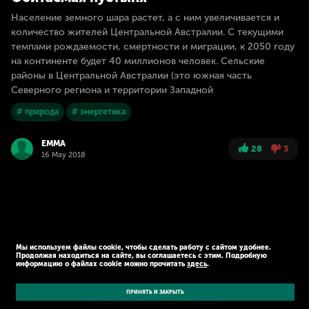
Население земного шара растет, а с ним увеличивается и
количество жителей Центральной Австралии. С текущими
темпами рождаемости, смертности и миграции, к 2050 году
на континенте будет 40 миллионов человек. Сельские
районы в Центральной Австралии (это южная часть
Северного региона и территории Западной
# природа
# энергетика
EMMA
28
3
16 May 2018
Мы используем файлы cookie, чтобы сделать работу с сайтом удобнее.
Продолжая находиться на сайте, вы соглашаетесь с этим. Подробную
информацию о файлах cookie можно прочитать
здесь
.
© Kaspersky 2026
Политика конфиденциальности
ПРИНЯТЬ И ЗАКРЫТЬ
Условия использования сайта