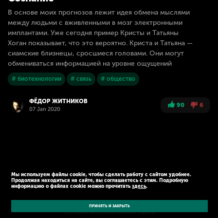
В основе моих прогнозов лежит идея обмена мыслями
между людьми с вживленными в мозг электронными
имплантами. Уже сегодня пример Кристы и Татьяны
Хоган показывает, что это вероятно. Криста и Татьяна —
сиамские близнецы, сросшиеся головами. Они могут
обмениваться информацией на уровне ощущений
# биотехнологии
# связь
# общество
ФЁДОР ЖИТНИКОВ
90
6
07 Jan 2020
Мы используем файлы cookie, чтобы сделать работу с сайтом удобнее.
Продолжая находиться на сайте, вы соглашаетесь с этим. Подробную
информацию о файлах cookie можно прочитать
здесь
.
© Kaspersky 2026
Политика конфиденциальности
ПРИНЯТЬ И ЗАКРЫТЬ
Условия использования сайта