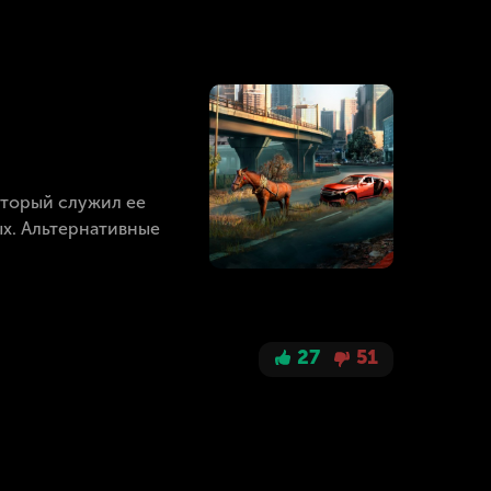
оторый служил ее
х. Альтернативные
27
51