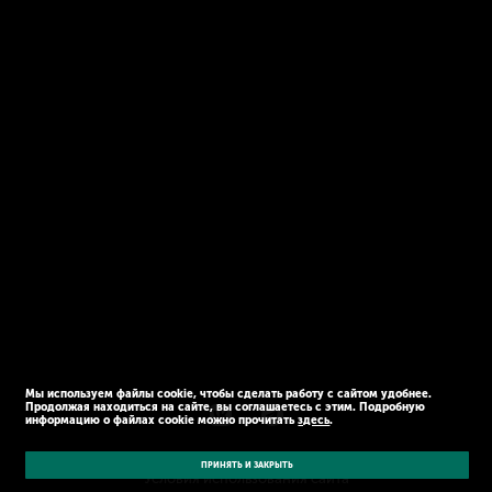
Мы используем файлы cookie, чтобы сделать работу с сайтом удобнее.
Продолжая находиться на сайте, вы соглашаетесь с этим. Подробную
информацию о файлах cookie можно прочитать
здесь
.
© Kaspersky 2026
Политика конфиденциальности
ПРИНЯТЬ И ЗАКРЫТЬ
Условия использования сайта