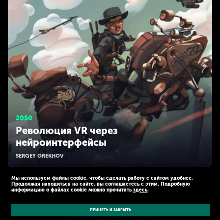
2050
Революция VR через
нейроинтерфейсы
SERGEY OREKHOV
Мы используем файлы cookie, чтобы сделать работу с сайтом удобнее.
Продолжая находиться на сайте, вы соглашаетесь с этим. Подробную
информацию о файлах cookie можно прочитать
здесь
.
© Kaspersky 2026
Политика конфиденциальности
ПРИНЯТЬ И ЗАКРЫТЬ
Условия использования сайта