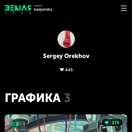
Sergey Orekhov
445
ГРАФИКА
3
173