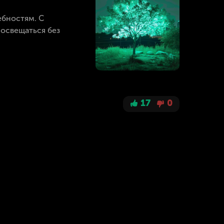
ебностям. С
 освещаться без
17
0