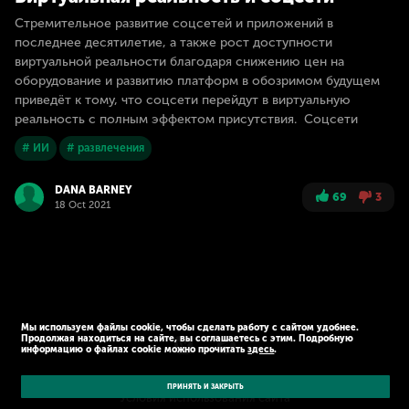
Стремительное развитие соцсетей и приложений в
последнее десятилетие, а также рост доступности
виртуальной реальности благодаря снижению цен на
оборудование и развитию платформ в обозримом будущем
приведёт к тому, что соцсети перейдут в виртуальную
реальность с полным эффектом присутствия. Соцсети
# ИИ
# развлечения
DANA BARNEY
69
3
18 Oct 2021
Мы используем файлы cookie, чтобы сделать работу с сайтом удобнее.
Продолжая находиться на сайте, вы соглашаетесь с этим. Подробную
информацию о файлах cookie можно прочитать
здесь
.
© Kaspersky 2026
Политика конфиденциальности
ПРИНЯТЬ И ЗАКРЫТЬ
Условия использования сайта