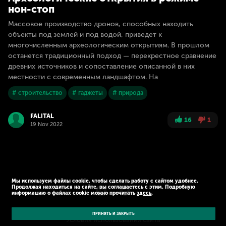
нон-стоп
Массовое производство дронов, способных находить
объекты под землей и под водой, приведет к
многочисленным археологическим открытиям. В прошлом
останется традиционный подход — перекрестное сравнение
древних источников и сопоставление описанной в них
местности с современным ландшафтом. На
# строительство
# гаджеты
# природа
FALITAL
16
1
19 Nov 2022
Мы используем файлы cookie, чтобы сделать работу с сайтом удобнее.
Продолжая находиться на сайте, вы соглашаетесь с этим. Подробную
информацию о файлах cookie можно прочитать
здесь
.
© Kaspersky 2026
Политика конфиденциальности
ПРИНЯТЬ И ЗАКРЫТЬ
Условия использования сайта