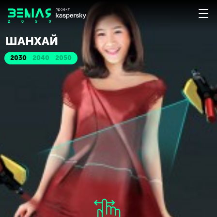
ШАНХАЙ
2030
2040
2050