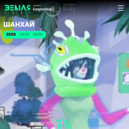
ШАНХАЙ
2030
2040
2050