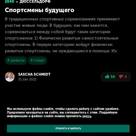
2040
ДЮССЕЛЬДОРФ
Спортсмены будущего
В традиционных спортивных соревнованиях принимают
участие живые люди. В будущем, как нам кажется,
соревноваться между собой будут такие категории
спортсменов: 1) Физически развитые самостоятельные
спортсмены. В первую категорию войдут физически
развитые спортсмены, не нуждающиеся в помощи. Их
# роботы
# спорт
SASCHA SCHMIDT
58
4
31 Jan 2021
Мы используем файлы cookie, чтобы сделать работу с сайтом удобнее.
Продолжая находиться на сайте, вы соглашаетесь с этим. Подробную
информацию о файлах cookie можно прочитать
здесь
.
© Kaspersky 2026
Политика конфиденциальности
ПРИНЯТЬ И ЗАКРЫТЬ
Условия использования сайта