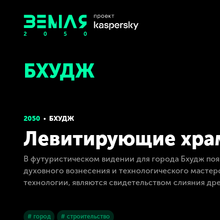
БХУДЖ
2050
БХУДЖ
Левитирующие хр
В футуристическом видении для города Бхудж по
духовного вознесения и технологического мастерс
технологии, являются свидетельством слияния др
# город
# строительство