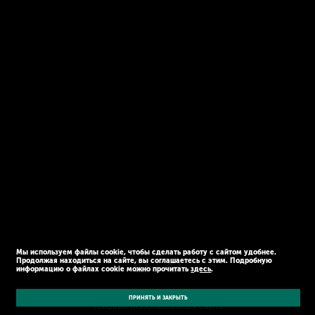
Мы используем файлы cookie, чтобы сделать работу с сайтом удобнее.
Продолжая находиться на сайте, вы соглашаетесь с этим. Подробную
информацию о файлах cookie можно прочитать
здесь
.
© Kaspersky 2026
Политика конфиденциальности
ПРИНЯТЬ И ЗАКРЫТЬ
Условия использования сайта