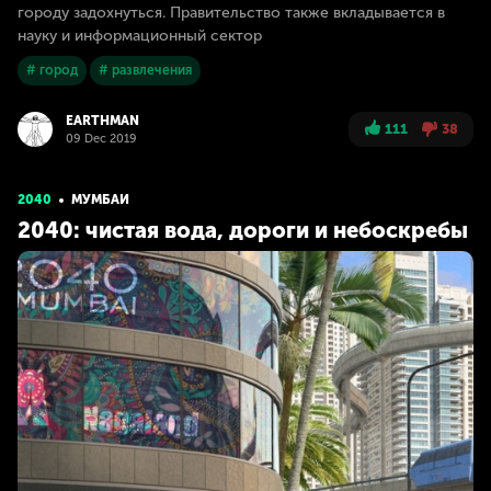
городу задохнуться. Правительство также вкладывается в
науку и информационный сектор
# город
# развлечения
EARTHMAN
111
38
09 Dec 2019
2040
МУМБАИ
2040: чистая вода, дороги и небоскребы