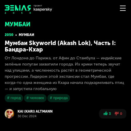
МУМБАИ
2050
МУМБАИ
Мумбаи Skyworld (Akash Lok), Часть I:
Бандра-Кхар
От Лондона до Парижа, от Афин до Стамбула — индийские
зелёные попугаи захватили города. Их крики теперь звучат
над улицами, а численность растёт в геометрической
прогрессии. Лидером этой экспансии стал Мумбаи, где
когда-то одна женщина из Кхара начала подкармливать птиц
— и запустила глобальную
# город
# человек
# природа
KAI (KARI) ALTMANN
3
0
30 Dec 2024