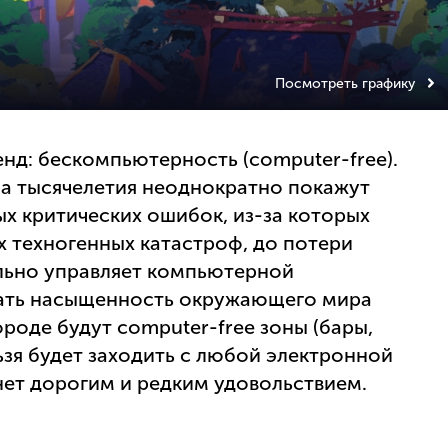
Посмотреть графику
енд: бескомпьютерность (computer-free).
ла тысячелетия неоднократно покажут
х критических ошибок, из-за которых
х техногенных катастроф, до потери
ально управляет компьютерной
ать насыщенность окружающего мира
оде будут computer-free зоны (бары,
льзя будет заходить с любой электронной
ет дорогим и редким удовольствием.