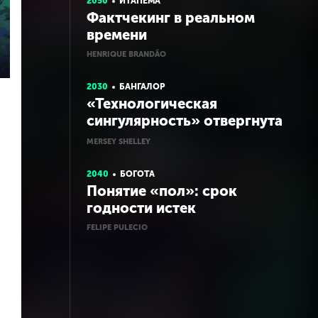
2050
ИТАПЕМА
Фактчекинг в реальном
времени
HENRIQUE BRANDÃO
2030
БАНГАЛОР
«Технологическая
сингулярность» отвергнута
как опасный культ
MERSEY SHELLEY
2040
БОГОТА
Понятие «пол»: срок
годности истек
FELIPE PULECIO