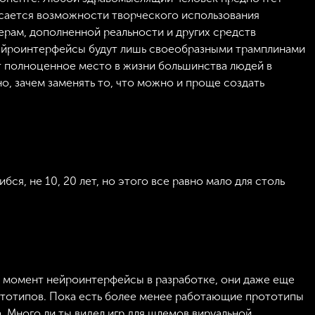
асается возможности творческого использования
рам, дополненной реальности и других средств
нейроинтерфейсы будут лишь своеобразными трамплинами
ут полноценное место в жизни большинства людей в
о, зачем заменять то, что можно и проще создать
я, не 10, 20 лет, но этого все равно мало для столь
ый момент нейроинтерфейсы в разработке, они даже еще
тотипов. Пока есть более менее работающие прототипы
 Много ли ты видел игр для шлемов вируальной