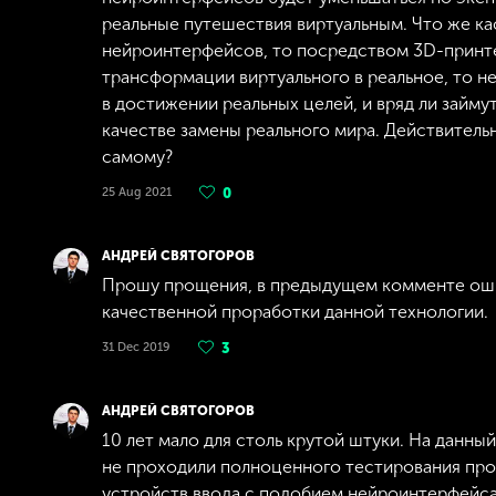
реальные путешествия виртуальным. Что же к
нейроинтерфейсов, то посредством 3D-принте
трансформации виртуального в реальное, то 
в достижении реальных целей, и вряд ли займ
качестве замены реального мира. Действительн
самому?
25 Aug 2021
0
АНДРЕЙ СВЯТОГОРОВ
Прошу прощения, в предыдущем комменте ошибс
качественной проработки данной технологии.
31 Dec 2019
3
АНДРЕЙ СВЯТОГОРОВ
10 лет мало для столь крутой штуки. На данн
не проходили полноценного тестирования про
устройств ввода с подобием нейроинтерфейса.