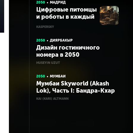
2050
МАДРИД
Цифровые питомцы
и роботы в каждый
дом
KASPERSKY
2050
ДИЯРБАКЫР
Дизайн гостиничного
номера в 2050
HUSEYIN UZUT
2050
МУМБАИ
Мумбаи Skyworld (Akash
Lok), Часть I: Бандра-Кхар
KAI (KARI) ALTMANN