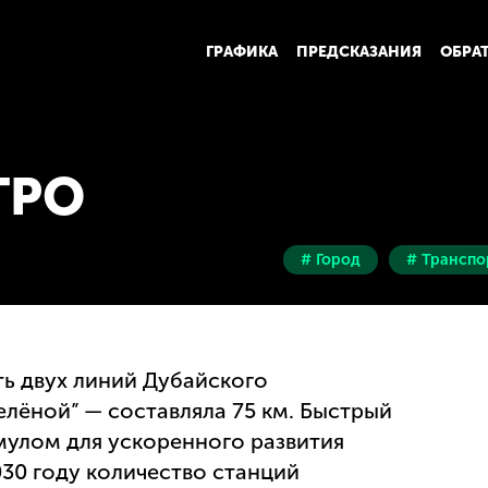
ГРАФИКА
ПРЕДСКАЗАНИЯ
ОБРА
ТРО
# Город
# Транспо
ть двух линий Дубайского
елёной” — составляла 75 км. Быстрый
мулом для ускоренного развития
30 году количество станций