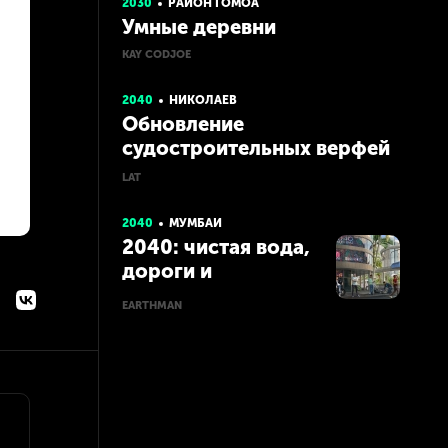
2030
РАЙОН ГОМОА
Умные деревни
KAY CODJOE
2040
НИКОЛАЕВ
Обновление
судостроительных верфей
Николаева
LAT
2040
МУМБАИ
2040: чистая вода,
дороги и
небоскребы
EARTHMAN