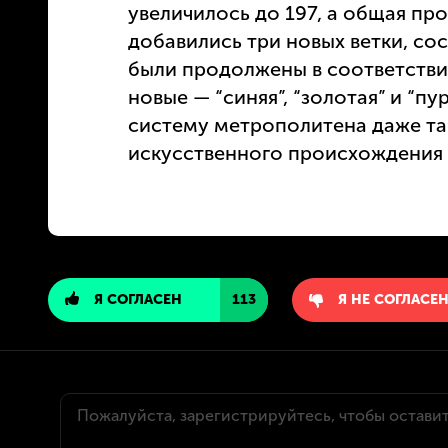
увеличилось до 197, а общая пр
добавились три новых ветки, со
были продолжены в соответстви
новые — “синяя”, “золотая” и “п
систему метрополитена даже та
искусственного происхождения 
Я СОГЛАСЕН
113
Я НЕ СОГЛАСЕ