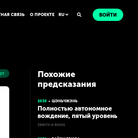
ТНАЯ СВЯЗЬ
О ПРОЕКТЕ
RU
ВОЙТИ
Похожие
рт
предсказания
2030
ШЭНЬЧЖЭНЬ
Полностью автономное
вождение, пятый уровень
автономности
ZENITH Q RIOUS