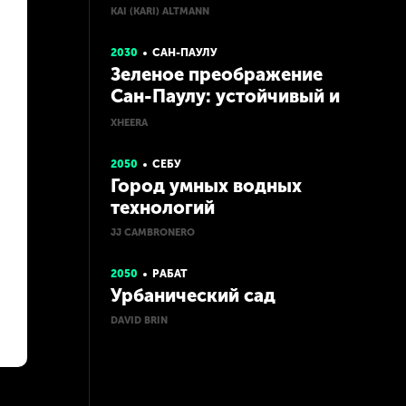
KAI (KARI) ALTMANN
2030
САН-ПАУЛУ
Зеленое преображение
Сан-Паулу: устойчивый и
вдохновляющий город
XHEERA
2050
СЕБУ
Город умных водных
технологий
JJ CAMBRONERO
2050
РАБАТ
Урбанический сад
DAVID BRIN