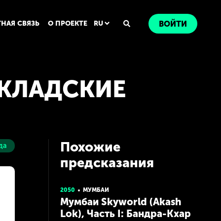
ТНАЯ СВЯЗЬ
О ПРОЕКТЕ
RU
ВОЙТИ
СКЛАДСКИЕ
Похожие
да
предсказания
2050
МУМБАИ
Мумбаи Skyworld (Akash
Lok), Часть I: Бандра-Кхар