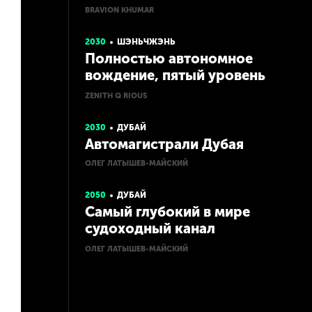
хабу Каспия
BRAVION KHUMAR
2030
ШЭНЬЧЖЭНЬ
Полностью автономное
вождение, пятый уровень
автономности
ZENITH Q RIOUS
2030
ДУБАЙ
Автомагистрали Дубая
ОЛЕГ ЛАТЫШЕВ-МАЙСКИЙ
2050
ДУБАЙ
Самый глубокий в мире
судоходный канал
«Иттихад»
ОЛЕГ ЛАТЫШЕВ-МАЙСКИЙ