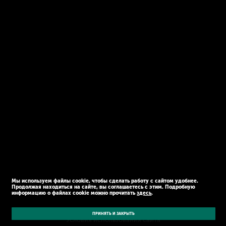
Мы используем файлы cookie, чтобы сделать работу с сайтом удобнее.
Продолжая находиться на сайте, вы соглашаетесь с этим. Подробную
информацию о файлах cookie можно прочитать
здесь
.
© Kaspersky 2026
Политика конфиденциальности
ПРИНЯТЬ И ЗАКРЫТЬ
Условия использования сайта