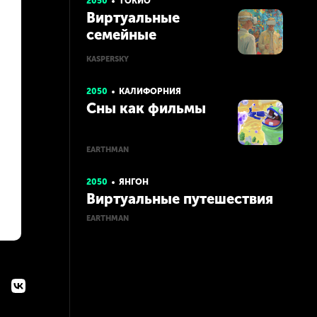
2050
ТОКИО
Виртуальные
семейные
путешествия
KASPERSKY
2050
КАЛИФОРНИЯ
Сны как фильмы
EARTHMAN
2050
ЯНГОН
Виртуальные путешествия
EARTHMAN