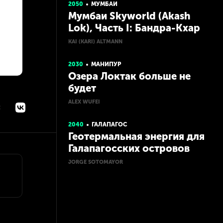
2050
МУМБАИ
Мумбаи Skyworld (Akash
Lok), Часть I: Бандра-Кхар
KAI (KARI) ALTMANN
2030
МАНИПУР
Озера Локтак больше не
будет
ALEX WUFEI
:
2040
ГАЛАПАГОС
Геотермальная энергия для
Галапагосских островов
JORGE SOTOMAYOR