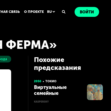
ТНАЯ СВЯЗЬ
О ПРОЕКТЕ
RU
ВОЙТИ
Я ФЕРМА»
Похожие
рода
предсказания
2050
ТОКИО
Виртуальные
семейные
путешествия
KASPERSKY