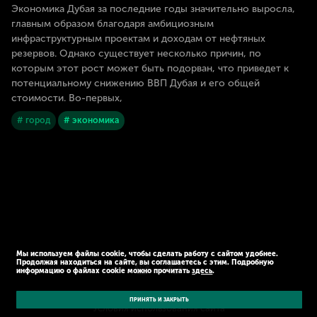
Экономика Дубая за последние годы значительно выросла,
главным образом благодаря амбициозным
инфраструктурным проектам и доходам от нефтяных
резервов. Однако существует несколько причин, по
которым этот рост может быть подорван, что приведет к
потенциальному снижению ВВП Дубая и его общей
стоимости. Во-первых,
# город
# экономика
Мы используем файлы cookie, чтобы сделать работу с сайтом удобнее.
Продолжая находиться на сайте, вы соглашаетесь с этим. Подробную
информацию о файлах cookie можно прочитать
здесь
.
© Kaspersky 2026
Политика конфиденциальности
ПРИНЯТЬ И ЗАКРЫТЬ
Условия использования сайта