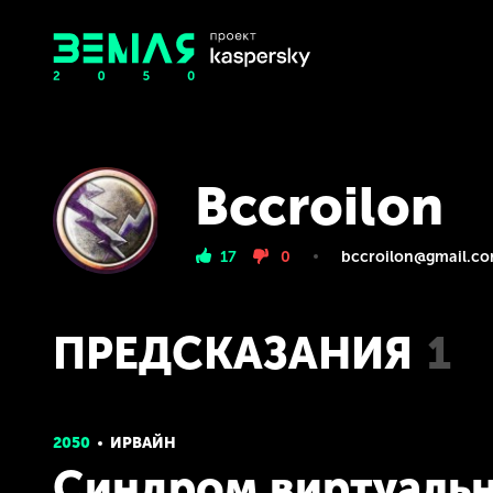
Bccroilon
17
0
bccroilon@gmail.c
ПРЕДСКАЗАНИЯ
1
2050
ИРВАЙН
Синдром виртуальн