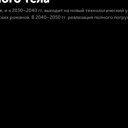
е, и к 2030–2040 гг. выходит на новый технологический
их романов. В 2040–2050 гг. реализация полного погруже