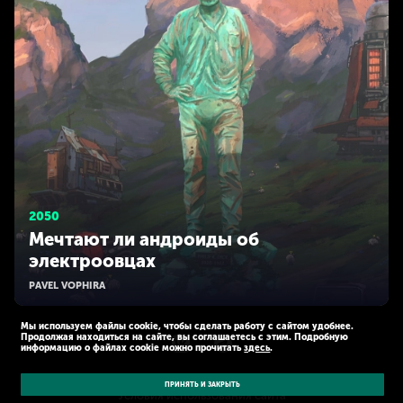
2050
Мечтают ли андроиды об
электроовцах
PAVEL VOPHIRA
Мы используем файлы cookie, чтобы сделать работу с сайтом удобнее.
Продолжая находиться на сайте, вы соглашаетесь с этим. Подробную
информацию о файлах cookie можно прочитать
здесь
.
© Kaspersky 2026
Политика конфиденциальности
ПРИНЯТЬ И ЗАКРЫТЬ
Условия использования сайта