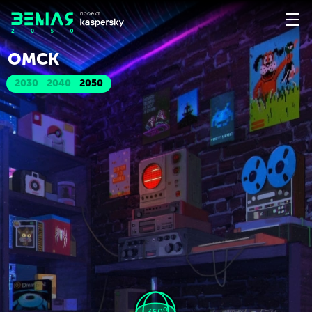
ОМСК
2030
2040
2050
o
360