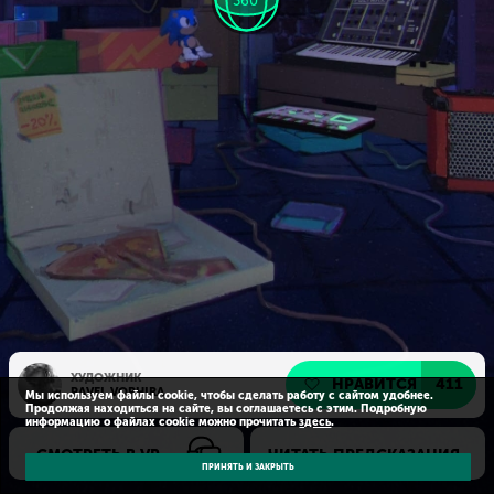
ХУДОЖНИК
НРАВИТСЯ
411
PAVEL VOPHIRA
Мы используем файлы cookie, чтобы сделать работу с сайтом удобнее.
Продолжая находиться на сайте, вы соглашаетесь с этим. Подробную
информацию о файлах cookie можно прочитать
здесь
.
СМОТРЕТЬ В VR
ЧИТАТЬ ПРЕДСКАЗАНИЯ
ПРИНЯТЬ И ЗАКРЫТЬ