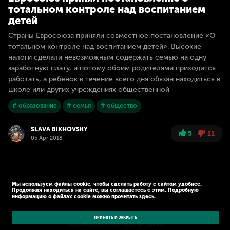
тотальном контроле над воспитанием
детей
Страны Евросоюза приняли совместное постановление «О
тотальном контроле над воспитанием детей». Высокие
налоги сделали невозможным содержать семью на одну
заработную плату, и потому обоим родителями приходится
работать, а ребенок в течение всего дня обязан находиться в
школе или других учреждениях общественной
# образование
# семья
# общество
SLAVA BIKHOVSKY
5
11
05 Apr 2018
Мы используем файлы cookie, чтобы сделать работу с сайтом удобнее.
Продолжая находиться на сайте, вы соглашаетесь с этим. Подробную
информацию о файлах cookie можно прочитать
здесь
.
© Kaspersky 2026
Политика конфиденциальности
ПРИНЯТЬ И ЗАКРЫТЬ
Условия использования сайта