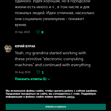
одиноко. Идея хорошая, но в городской
жизни есть много и + , в том числе и для
пожилых людей. Идея отличная, насколько
она социально реализуема - покажет
время.
15 Sep 2023
0
ЮРИЙ БУРАК
Yeah, my grandma started working with
these primitive "electronic computing
machines" and continued with everything
16 Aug 2021
1
Показать ответы
(
1
)
Мы используем файлы cookie, чтобы сделать работу с сайтом удобнее.
Продолжая находиться на сайте, вы соглашаетесь с этим. Подробную
информацию о файлах cookie можно прочитать
здесь
.
© Kaspersky 2026
Политика конфиденциальности
ПРИНЯТЬ И ЗАКРЫТЬ
Условия использования сайта