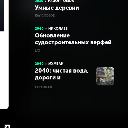
2030
РАЙОН ГОМОА
Умные деревни
KAY CODJOE
2040
НИКОЛАЕВ
Обновление
судостроительных верфей
Николаева
LAT
2040
МУМБАИ
2040: чистая вода,
дороги и
небоскребы
EARTHMAN