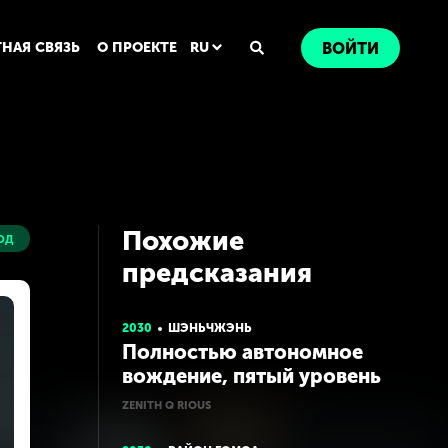
ТНАЯ СВЯЗЬ
О ПРОЕКТЕ
RU
ВОЙТИ
Похожие
од
предсказания
2030
ШЭНЬЧЖЭНЬ
Полностью автономное
вождение, пятый уровень
автономности
ZENITH Q RIOUS